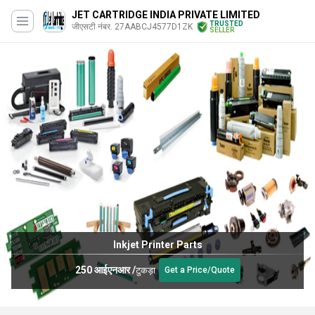
JET CARTRIDGE INDIA PRIVATE LIMITED
TRUSTED
जीएसटी नंबर. 27AABCJ4577D1ZK
SELLER
Printer parts
/Quote
Get a Price/Quote