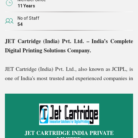
11 Years
No of Staff
54
JET Cartridge (India) Pvt. Ltd. – India’s Complete
Digital Printing Solutions Company.
JET Cartridge (India) Pvt. Ltd., also known as JCIPL, is
one of India's most trusted and experienced companies in
the digital printing industry. Founded in 2004 and
headquartered in Mumbai, we are known for delivering
total printing solutions that meet the needs of small
businesses, resellers, digital studios, corporate offices,
and industrial users.
JET CARTRIDGE INDIA PRIVATE