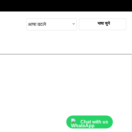
Printer Parts & Accessories
Sublimation Machines &
भाषा चुने
भाषा बदलें
Accessories
Corporate & Promotional Gifts
Printer Parts & Accessories
Sublimated Products
लेजर प्रिंटर सामग्री
Printing Material
Office Equipment & Supplies
Office Equipment & Supplies
Cutting Machine
Chat with us
Office Consumables