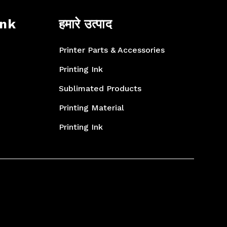
ink
हमारे उत्पाद
Printer Parts & Accessories
Printing Ink
Sublimated Products
Printing Material
Printing Ink
Printer Parts & Accessories
Textile Printing Machinery
Printing Ink
Printer Parts & Accessories
Printer Parts & Accessories