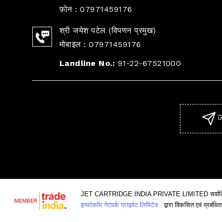
फ़ोन :
07971459176
श्री जयेश पटेल
(
विपणन प्रमुख
)
मोबाइल :
07971459176
Landline No.:
91-22-67521000
ज
JET CARTRIDGE INDIA PRIVATE LIMITED सर्वाधिका
इन्फोकॉम नेटवर्क प्राइवेट लिमिटेड .
द्वारा विकसित एवं प्रबंधित