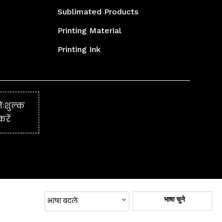
Sublimated Products
Printing Material
Printing Ink
Printer Parts & Accessories
Textile Printing Machinery
िःशुल्क
Printing Ink
रें
Printer Parts & Accessories
Printer Parts & Accessories
Printer Parts & Accessories
Sublimation Machines &
Accessories
भाषा चुने
भाषा बदलें
Corporate & Promotional Gifts