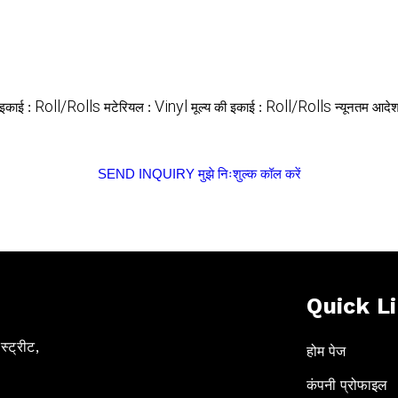
Roll/Rolls
Vinyl
Roll/Rolls
 इकाई :
मटेरियल :
मूल्य की इकाई :
न्यूनतम आदेश
SEND INQUIRY
मुझे निःशुल्क कॉल करें
Quick L
स्ट्रीट,
होम पेज
कंपनी प्रोफाइल