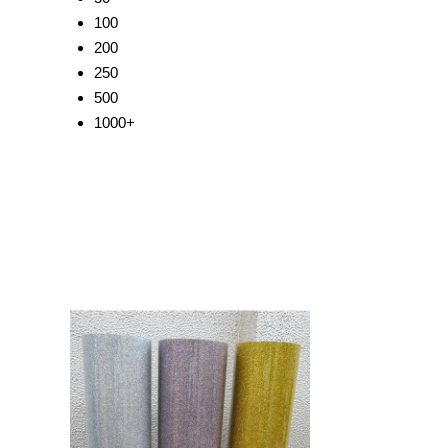
100
200
250
500
1000+