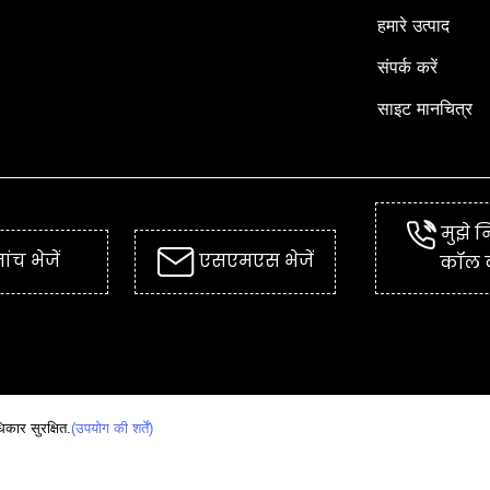
हमारे उत्पाद
संपर्क करें
साइट मानचित्र
मुझे न
ांच भेजें
एसएमएस भेजें
कॉल क
र सुरक्षित.
(उपयोग की शर्तें)